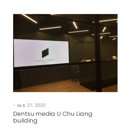
เม.ย. 27, 2020
Dentsu media U Chu Liang
building